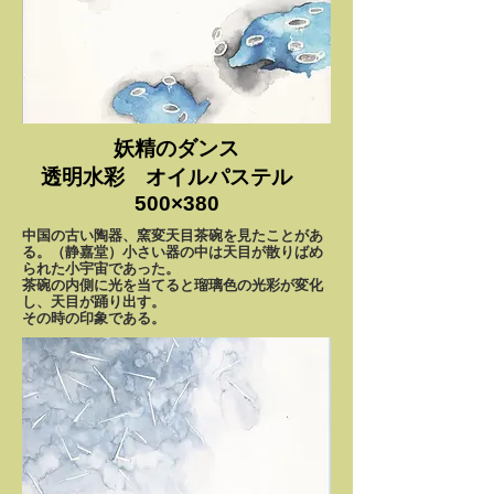
妖精のダンス
透明水彩 オイルパステル
500×380
中国の古い陶器、窯変天目茶碗を見たことがあ
る。（静嘉堂）
小さい器の中は天目が散りばめ
られた小宇宙であった。
茶碗の
内側に光を当てると瑠璃色の光彩が変化
し、天目が踊り出す。
その時の印象である。