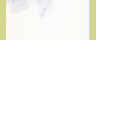
​青雲
透明水彩 540×380
空の雲は色々である。
入道雲 鰯雲 茜雲 紫雲 筋雲 朧雲 など
辞書を引くと色々出てくる。どれも私達が見た
ものばかり
である。
一つだけ見た事のない雲があった。青雲であ
る。
辞書では青みがかった雲とあった。