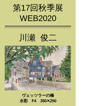
第17回秋季展
WEB2020
川瀬 俊二
ヴェッツラーの橋
水彩 F4 350✕250