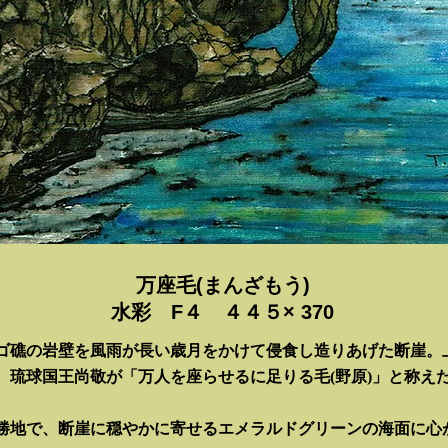
万座毛(まんざもう)
水彩 F４ ４４５× 370
ゴ礁の岩壁を風雨が長い歳月をかけて侵食し造りあげた断崖。
、琉球国王尚敬が「万人を座らせるに足りる毛(野原)」と称え
勝地で、断崖に穏やかに寄せるエメラルドグリーンの海面に心