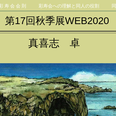
彩 寿 会 会 則
彩寿会への理解と同人の役割
第17回秋季展WEB2020
真喜志 卓