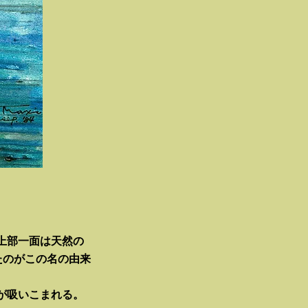
上部一面は天然の
たのがこの名の由来
が吸いこまれる。